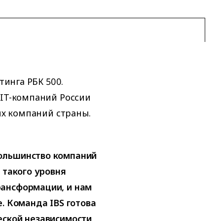
тинга РБК 500.
 IT-компаний России
ших компаний страны.
ольшинство компаний
 такого уровня
рансформации, и нам
. Команда IBS готова
еской независимости