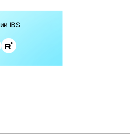
ии IBS