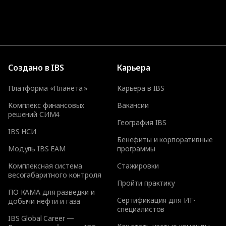
Создано в IBS
Карьера
Платформа «Планета.»
Карьера в IBS
Комплекс финансовых
Вакансии
решений СИМ4
География IBS
IBS НСИ
Бенефиты и корпоративные
Модуль IBS EAM
программы
Комплексная система
Стажировки
весогабаритного контроля
Пройти практику
ПО КАМА для разведки и
Сертификация для ИТ-
добычи нефти и газа
специалистов
IBS Global Career —