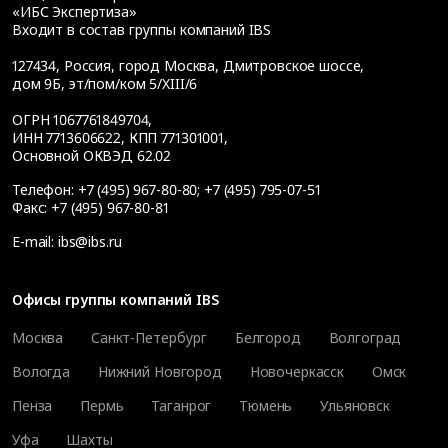
«ИБС Экспертиза»
Входит в состав группы компаний IBS
127434
,
Россия, город Москва
,
Дмитровское шоссе,
дом 9Б, эт/пом/ком 5/XIII/6
ОГРН 1067761849704,
ИНН 7713606622, КПП 771301001,
Основной ОКВЭД 62.02
Телефон:
+7 (495) 967-80-80
;
+7 (495) 795-07-51
Факс:
+7 (495) 967-80-81
E-mail:
ibs@ibs.ru
Офисы группы компаний IBS
Москва
Санкт-Петербург
Белгород
Волгоград
Вологда
Нижний Новгород
Новочеркасск
Омск
Пенза
Пермь
Таганрог
Тюмень
Ульяновск
Уфа
Шахты