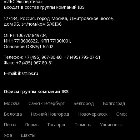
«ИБС Экспертиза»
Входит в состав группы компаний IBS
127434
,
Россия, город Москва
,
Дмитровское шоссе,
дом 9Б, эт/пом/ком 5/XIII/6
ОГРН 1067761849704,
ИНН 7713606622, КПП 771301001,
Основной ОКВЭД 62.02
Телефон:
+7 (495) 967-80-80
;
+7 (495) 795-07-51
Факс:
+7 (495) 967-80-81
E-mail:
ibs@ibs.ru
Офисы группы компаний IBS
Москва
Санкт-Петербург
Белгород
Волгоград
Вологда
Нижний Новгород
Новочеркасск
Омск
Пенза
Пермь
Таганрог
Тюмень
Ульяновск
Уфа
Шахты