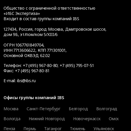
Общество с ограниченной ответственностью
«ИБС Экспертиза»
Входит в состав группы компаний IBS
127434
,
Россия, город Москва
,
Дмитровское шоссе,
дом 9Б, эт/пом/ком 5/XIII/6
ОГРН 1067761849704,
ИНН 7713606622, КПП 771301001,
Основной ОКВЭД 62.02
Телефон:
+7 (495) 967-80-80
;
+7 (495) 795-07-51
Факс:
+7 (495) 967-80-81
E-mail:
ibs@ibs.ru
Офисы группы компаний IBS
Москва
Санкт-Петербург
Белгород
Волгоград
Вологда
Нижний Новгород
Новочеркасск
Омск
Пенза
Пермь
Таганрог
Тюмень
Ульяновск