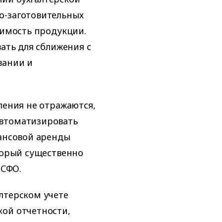
о-заготовительных
оимость продукции.
вать для сближения с
вании и
ления не отражаются,
автоматизировать
нансовой аренды
оторый существенно
МСФО.
лтерском учете
кой отчетности,