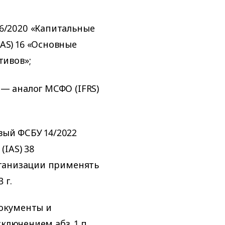
26/2020 «Капитальные
AS) 16 «Основные
тивов»;
 — аналог МСФО (IFRS)
вый ФСБУ 14/2022
(IAS) 38
рганизации применять
 г.
Документы и
ключением абз. 1 п.