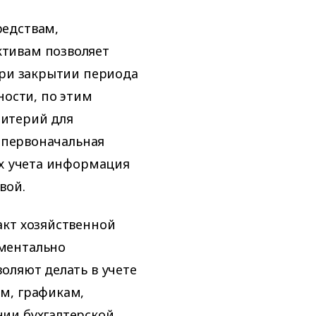
редствам,
тивам позволяет
при закрытии периода
ности, по этим
итерий для
, первоначальная
ах учета информация
вой.
акт хозяйственной
ментально
оляют делать в учете
м, графикам,
ии бухгалтерской