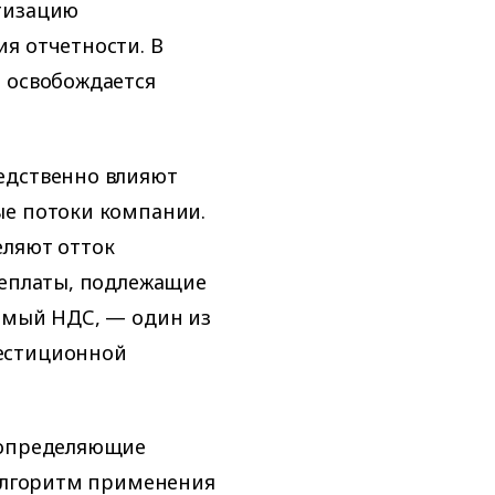
тизацию
я отчетности. В
ы освобождается
едственно влияют
ые потоки компании.
еляют отток
реплаты, подлежащие
емый НДС, — один из
естиционной
 определяющие
 алгоритм применения