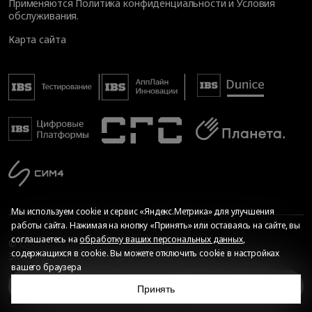
Применяются
Политика конфиденциальности
и
Условия
обслуживания
.
Карта сайта
Мы используем cookie и сервис «Яндекс.Метрика» для улучшения
работы сайта. Нажимая на кнопку «Принять» или оставаясь на сайте, вы
соглашаетесь на
обработку ваших персональных данных
,
© Общество с ограниченной ответственностью «ИБС
содержащихся в cookie. Вы можете отключить cookie в настройках
Экспертиза», 2026. Все права защищены
вашего браузера
Сопровождение сайта
—
Текарт
.
Сделано в
Причины импортозамещения
Принять