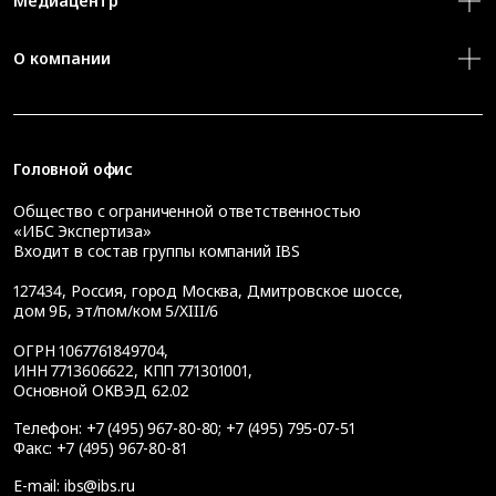
Медиацентр
О компании
Головной офис
Общество с ограниченной ответственностью
«ИБС Экспертиза»
Входит в состав группы компаний IBS
127434
,
Россия, город Москва
,
Дмитровское шоссе,
дом 9Б, эт/пом/ком 5/XIII/6
ОГРН 1067761849704,
ИНН 7713606622, КПП 771301001,
Основной ОКВЭД 62.02
Телефон:
+7 (495) 967-80-80
;
+7 (495) 795-07-51
Факс:
+7 (495) 967-80-81
E-mail:
ibs@ibs.ru