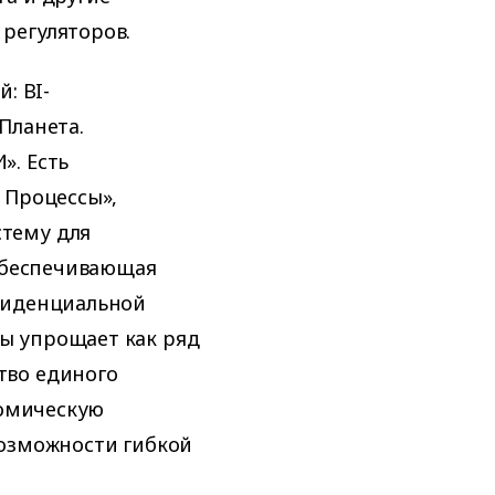
регуляторов.
: BI-
Планета.
». Есть
 Процессы»,
тему для
 обеспечивающая
фиденциальной
ы упрощает как ряд
тво единого
номическую
возможности гибкой