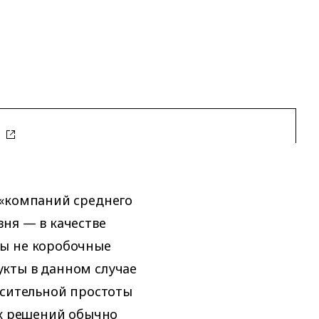
s
 «компаний среднего
ня — в качестве
ны не коробочные
кты в данном случае
осительной простоты
ых решений обычно