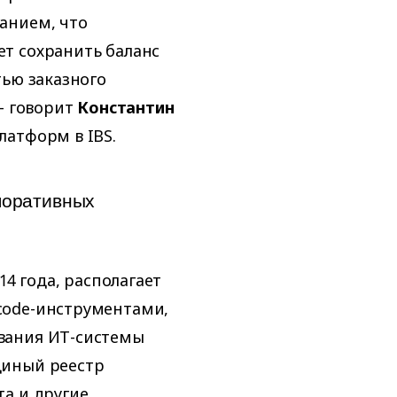
анием, что
т сохранить баланс
тью заказного
— говорит
Константин
латформ в IBS.
поративных
14 года, располагает
code-инструментами,
вания ИТ-системы
диный реестр
а и другие