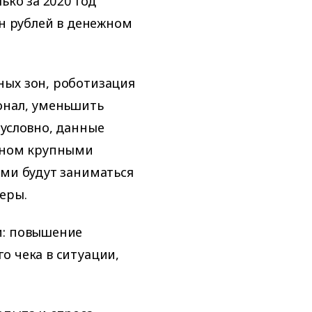
ько за 2020 год
лн рублей в денежном
ных зон, роботизация
онал, уменьшить
зусловно, данные
овном крупными
ами будут заниматься
еры.
м: повышение
о чека в ситуации,