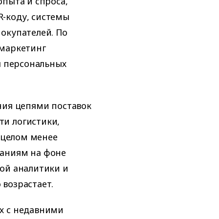
опыта и спроса,
-коду, системы
окупателей. По
-маркетинг
я персональных
ния цепями поставок
и логистики,
в целом менее
баниям на фоне
ой аналитики и
возрастает.
х с недавними