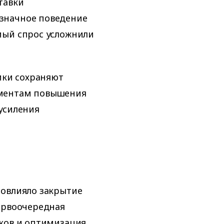
тавки
значное поведение
мый спрос усложнили
ики сохраняют
ументам повышения
усиления
повлияло закрытие
ервоочередная
иков и оптимизация