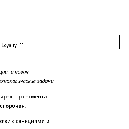
& Loyalty
ии, а новая
ехнологические задачи.
директор сегмента
сторонин
.
вязи с санкциями и