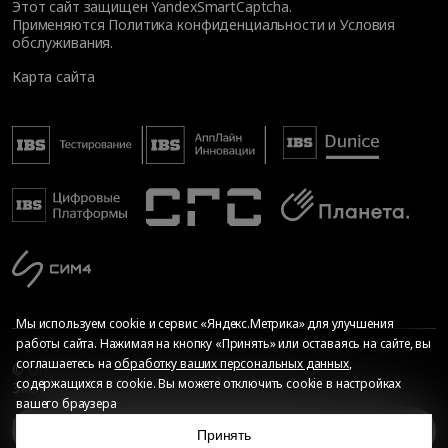
Этот сайт защищен YandexSmartCaptcha.
Применяются
Политика конфиденциальности
и
Условия
обслуживания
.
Карта сайта
Мы используем cookie и сервис «Яндекс.Метрика» для улучшения
работы сайта. Нажимая на кнопку «Принять» или оставаясь на сайте, вы
соглашаетесь на
обработку ваших персональных данных
,
© Общество с ограниченной ответственностью «ИБС
содержащихся в cookie. Вы можете отключить cookie в настройках
Экспертиза», 2026. Все права защищены
вашего браузера
Сопровождение сайта
—
Текарт
.
Сделано в
За опыт приходится платить
Принять