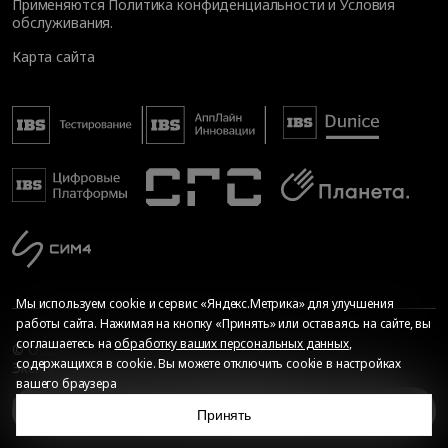
Применяются
Политика конфиденциальности
и
Условия
обслуживания
.
Карта сайта
Мы используем cookie и сервис «Яндекс.Метрика» для улучшения
работы сайта. Нажимая на кнопку «Принять» или оставаясь на сайте, вы
соглашаетесь на
обработку ваших персональных данных
,
© Общество с ограниченной ответственностью «ИБС
содержащихся в cookie. Вы можете отключить cookie в настройках
Экспертиза», 2026. Все права защищены
вашего браузера
Сопровождение сайта
—
Текарт
.
Сделано в
Адаптивный сервис
Принять