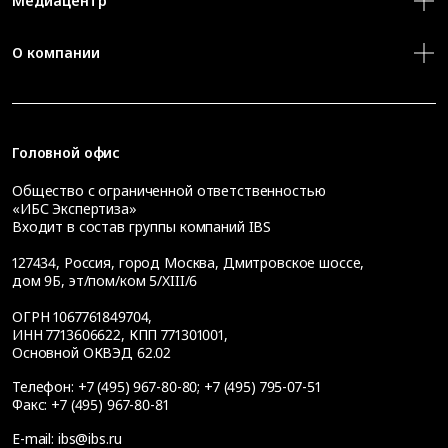
Медиацентр
О компании
Головной офис
Общество с ограниченной ответственностью
«ИБС Экспертиза»
Входит в состав группы компаний IBS
127434
,
Россия, город Москва
,
Дмитровское шоссе,
дом 9Б, эт/пом/ком 5/XIII/6
ОГРН 1067761849704,
ИНН 7713606622, КПП 771301001,
Основной ОКВЭД 62.02
Телефон:
+7 (495) 967-80-80
;
+7 (495) 795-07-51
Факс:
+7 (495) 967-80-81
E-mail:
ibs@ibs.ru