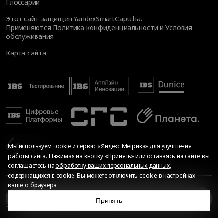
Глоссарий
Этот сайт защищен YandexSmartCaptcha.
Применяются
Политика конфиденциальности
и
Условия
обслуживания
.
Карта сайта
Мы используем cookie и сервис «Яндекс.Метрика» для улучшения
работы сайта. Нажимая на кнопку «Принять» или оставаясь на сайте, вы
соглашаетесь на
обработку ваших персональных данных
,
содержащихся в cookie. Вы можете отключить cookie в настройках
вашего браузера
© Общество с ограниченной ответственностью «ИБС
Киберучения и киберполигон: целевое предназначение
Принять
Экспертиза», 2026. Все права защищены