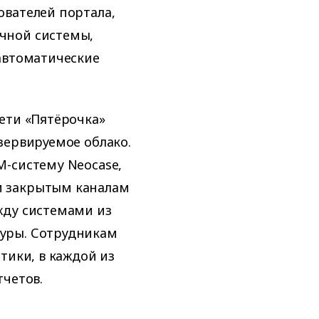
ователей портала,
чной системы,
автоматические
ети «Пятёрочка»
зервируемое облако.
M-систему Neocase,
м закрытым каналам
жду системами из
уры. Сотрудникам
тики, в каждой из
тчетов.