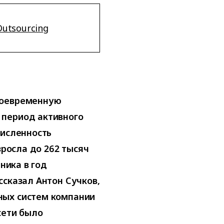
Outsourcing
воевременную
 период активного
Численность
зросла до 262 тысяч
дника в год
ссказал Антон Сучков,
ных систем компании
сети было