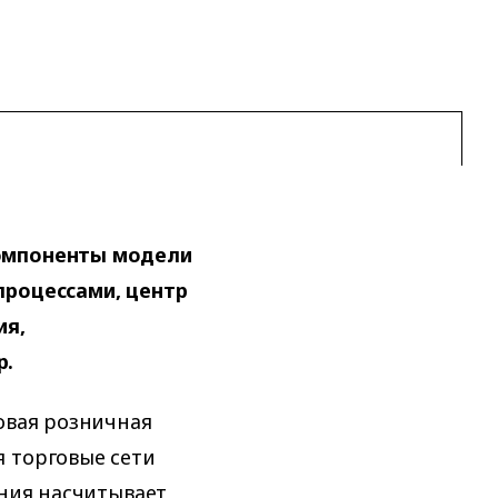
компоненты модели
процессами, центр
ия,
р.
овая розничная
 торговые сети
ания насчитывает