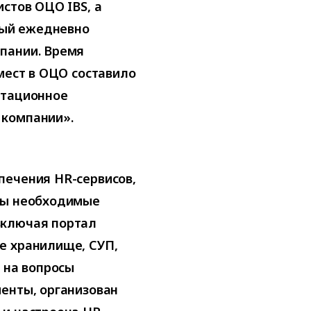
стов ОЦО IBS, а
орый ежедневно
пании. Время
мест в ОЦО составило
утационное
 компании».
печения HR-сервисов,
ны необходимые
включая портал
е хранилище, СУП,
 на вопросы
енты, организован