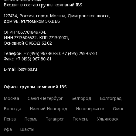
Входит в состав группы компаний IBS
127434
,
Россия, город Москва
,
Дмитровское шоссе,
дом 9Б, эт/пом/ком 5/XIII/6
ОГРН 1067761849704,
ИНН 7713606622, КПП 771301001,
Основной ОКВЭД 62.02
Телефон:
+7 (495) 967-80-80
;
+7 (495) 795-07-51
Факс:
+7 (495) 967-80-81
E-mail:
ibs@ibs.ru
Офисы группы компаний IBS
Москва
Санкт-Петербург
Белгород
Волгоград
Вологда
Нижний Новгород
Новочеркасск
Омск
Пенза
Пермь
Таганрог
Тюмень
Ульяновск
Уфа
Шахты