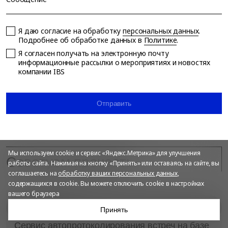
Я даю согласие на обработку
персональных данных
.
Подробнее об обработке данных в
Политике
.
Я согласен получать на электронную почту
информационные рассылки о мероприятиях и новостях
компании IBS
Отправить
Мы используем cookie и сервис «Яндекс.Метрика» для улучшения
Советуем прочесть
работы сайта. Нажимая на кнопку «Принять» или оставаясь на сайте, вы
соглашаетесь на
обработку ваших персональных данных
,
содержащихся в cookie. Вы можете отключить cookie в настройках
вашего браузера
ПРОДУКТЫ IBS
ИИ
Что такое Sym4
Принять
Сервис автопротоколирования встреч на базе