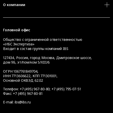
О компании
Головной офис
Общество с ограниченной ответственностью
«ИБС Экспертиза»
Входит в состав группы компаний IBS
127434
,
Россия, город Москва
,
Дмитровское шоссе,
дом 9Б, эт/пом/ком 5/XIII/6
ОГРН 1067761849704,
ИНН 7713606622, КПП 771301001,
Основной ОКВЭД 62.02
Телефон:
+7 (495) 967-80-80
;
+7 (495) 795-07-51
Факс:
+7 (495) 967-80-81
E-mail:
ibs@ibs.ru