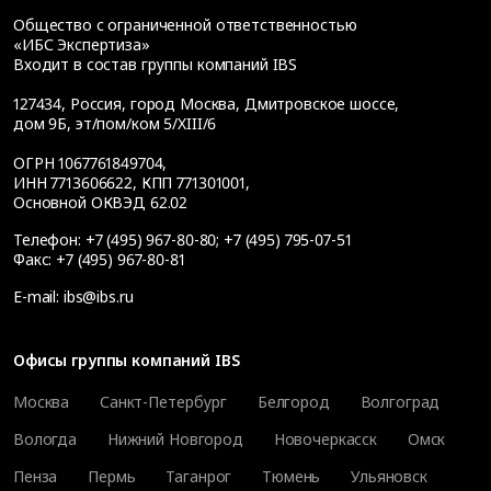
Общество с ограниченной ответственностью
«ИБС Экспертиза»
Входит в состав группы компаний IBS
127434
,
Россия, город Москва
,
Дмитровское шоссе,
дом 9Б, эт/пом/ком 5/XIII/6
ОГРН 1067761849704,
ИНН 7713606622, КПП 771301001,
Основной ОКВЭД 62.02
Телефон:
+7 (495) 967-80-80
;
+7 (495) 795-07-51
Факс:
+7 (495) 967-80-81
E-mail:
ibs@ibs.ru
Офисы группы компаний IBS
Москва
Санкт-Петербург
Белгород
Волгоград
Вологда
Нижний Новгород
Новочеркасск
Омск
Пенза
Пермь
Таганрог
Тюмень
Ульяновск