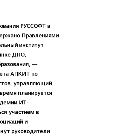
ования РУССОФТ в
ддержано Правлениями
ельный институт
ынке ДПО,
разования, —
вета АПКИТ по
стов, управляющий
 время планируется
адемии ИТ-
ься участием в
социаций и
анут руководители