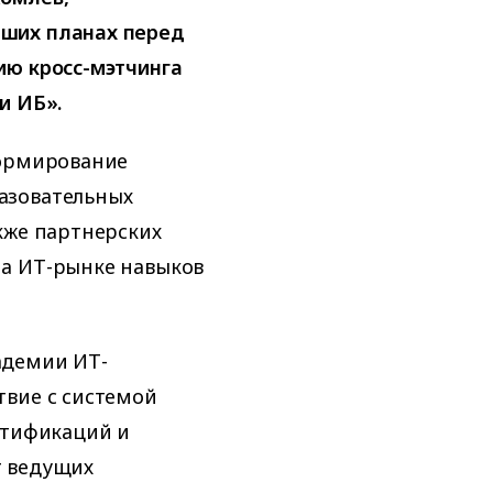
ших планах перед
ию кросс-мэтчинга
и ИБ».
формирование
азовательных
кже партнерских
на ИТ-рынке навыков
адемии ИТ-
твие с системой
ртификаций и
т ведущих