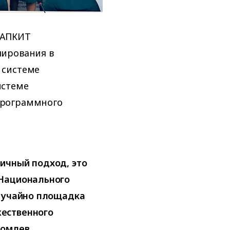
 АПКИТ
лирования в
 системе
истеме
программного
ичный подход, это
 Национального
случайно площадка
ественного
Комлев,