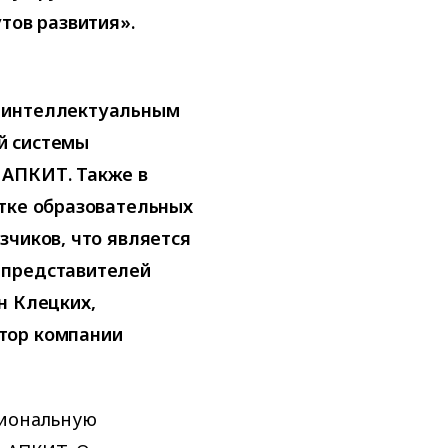
тов развития».
т интеллектуальным
й системы
 АПКИТ. Также в
отке образовательных
зчиков, что является
 представителей
н Клецких,
тор компании
иональную