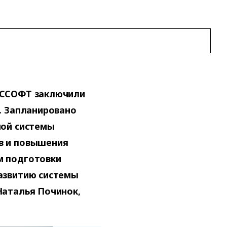
УССОФТ заключили
. Запланировано
ной системы
в и повышения
м подготовки
азвитию системы
Наталья Починок,