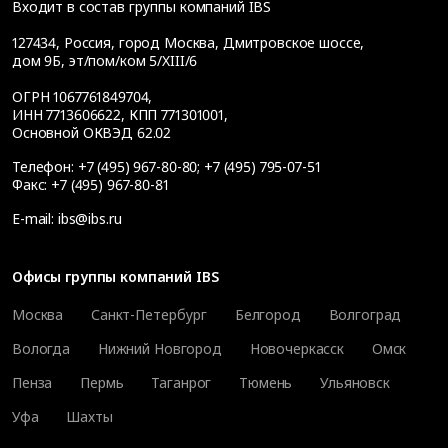
Входит в состав группы компаний IBS
127434
,
Россия, город Москва
,
Дмитровское шоссе,
дом 9Б, эт/пом/ком 5/XIII/6
ОГРН 1067761849704,
ИНН 7713606622, КПП 771301001,
Основной ОКВЭД 62.02
Телефон:
+7 (495) 967-80-80
;
+7 (495) 795-07-51
Факс:
+7 (495) 967-80-81
E-mail:
ibs@ibs.ru
Офисы группы компаний IBS
Москва
Санкт-Петербург
Белгород
Волгоград
Вологда
Нижний Новгород
Новочеркасск
Омск
Пенза
Пермь
Таганрог
Тюмень
Ульяновск
Уфа
Шахты