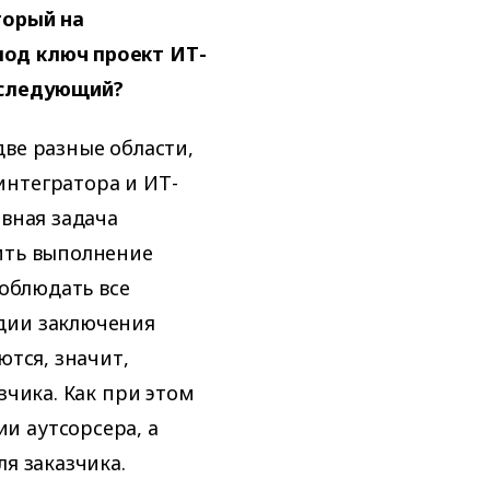
торый на
од ключ проект ИТ-
 следующий?
две разные области,
интегратора и ИТ-
овная задача
ить выполнение
соблюдать все
дии заключения
ются, значит,
зчика. Как при этом
и аутсорсера, а
я заказчика.