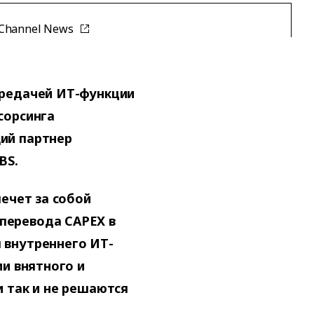
 Channel News
ередачей ИТ-функции
сорсинга
ий партнер
BS.
лечет за собой
перевода CAPEX в
 внутреннего ИТ-
ии внятного и
и так и не решаются