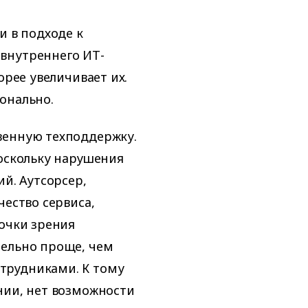
и в подходе к
внутреннего ИТ-
орее увеличивает их.
онально.
венную техподдержку.
поскольку нарушения
ий. Аутсорсер,
чество сервиса,
точки зрения
тельно проще, чем
трудниками. К тому
нии, нет возможности