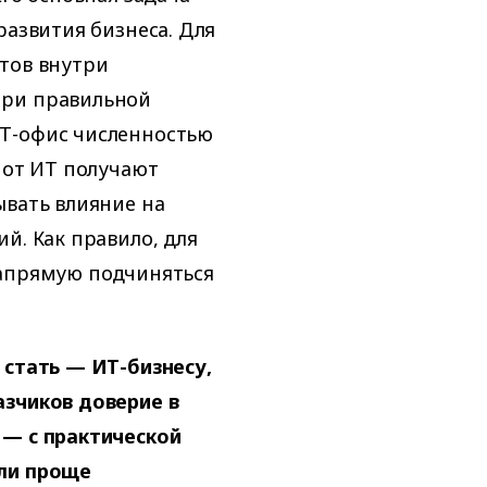
развития бизнеса. Для
тов внутри
при правильной
ИТ-офис численностью
 от ИТ получают
ывать влияние на
й. Как правило, для
напрямую подчиняться
 стать — ИТ-бизнесу,
азчиков доверие в
 — с практической
или проще