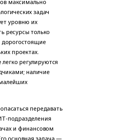
тов максимально
ологических задач
ует уровню их
ть ресурсы только
м дорогостоящие
ких проектах.
 легко регулируются
дчиками; наличие
 малейших
 опасаться передавать
 ИТ-подразделения
дачах и финансовом
Его основная задача —