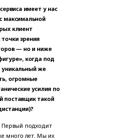
сервиса имеет у нас
 с максимальной
орых клиент
 точки зрения
торов — но и ниже
фигуре», когда под
я уникальный же
ть, огромные
танические усилия по
й поставщик такой
дистанции)?
. Первый подходит
е много лет. Мы их