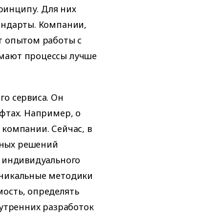
ринципу. Для них
андарты. Компании,
т опытом работы с
имают процессы лучше
го сервиса. Он
фтах. Например, о
 компании. Сейчас, в
нных решений
т индивидуального
уникальные методики
мость, определять
нутренних разработок