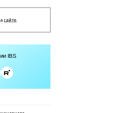
на
сайте
.
ии IBS