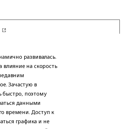
o
намично развивалась.
а влияние на скорость
 недавним
ое. Зачастую в
 быстро, поэтому
ваться данными
о времени. Доступ к
ться графика и не