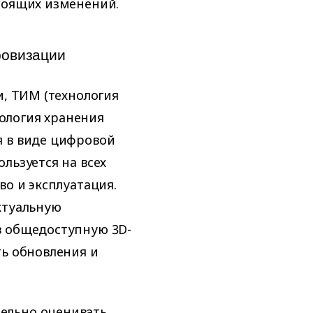
тоящих изменений.
ровизации
и, ТИМ (технология
ология хранения
я в виде цифровой
льзуется на всех
во и эксплуатация.
ктуальную
в общедоступную 3D-
ть обновления и
ельно оценивать