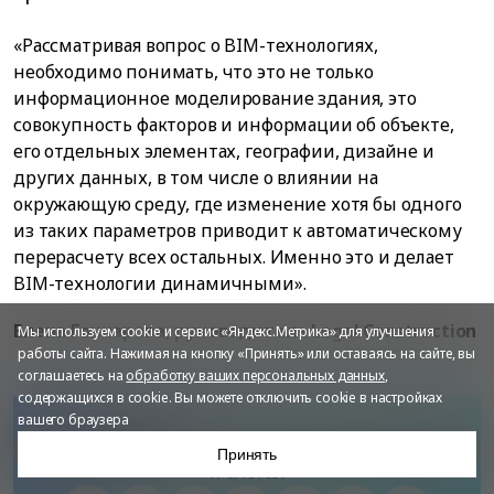
«Рассматривая вопрос о BIM-технологиях,
необходимо понимать, что это не только
информационное моделирование здания, это
совокупность факторов и информации об объекте,
его отдельных элементах, географии, дизайне и
других данных, в том числе о влиянии на
окружающую среду, где изменение хотя бы одного
из таких параметров приводит к автоматическому
перерасчету всех остальных. Именно это и делает
BIM-технологии динамичными».
Елена Гончарова, руководитель Legal Construction
Мы используем cookie и сервис «Яндекс.Метрика» для улучшения
работы сайта. Нажимая на кнопку «Принять» или оставаясь на сайте, вы
соглашаетесь на
обработку ваших персональных данных
,
содержащихся в cookie. Вы можете отключить cookie в настройках
вашего браузера
Следите за новостями компании IBS в соцсетях
Про технологию
Принять
и блогах