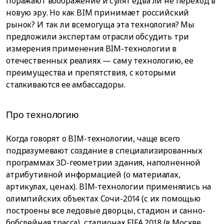
поражают воображение и сулят едва ли не переход в
новую эру. Но как BIM принимает российский
рынок? И так ли всемогуща эта технология? Мы
предложили экспертам отрасли обсудить три
измерения применения BIM-технологии в
отечественных реалиях — саму технологию, ее
преимущества и препятствия, с которыми
сталкиваются ее амбассадоры.
Про технологию
Когда говорят о BIM-технологии, чаще всего
подразумевают создание в специализированных
программах 3D-геометрии здания, наполненной
атрибутивной информацией (о материалах,
артикулах, ценах). BIM-технологии применялись на
олимпийских объектах Сочи-2014 (с их помощью
построены все ледовые дворцы, стадион и санно-
бобслейная трасса), стадионах FIFA 2018 (в Москве,