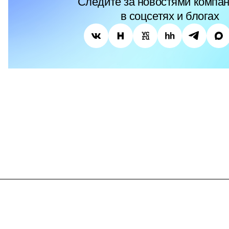
Следите за новостями компан
в соцсетях и блогах