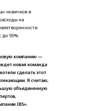
а» новичков в
 расходы на
довлетворенности
 до 90%.
в новую компанию —
 ждет новая команда
 хотели сделать этот
влекающим. Я считаю,
ольшую объединенную
пертов,
мпании IBS».