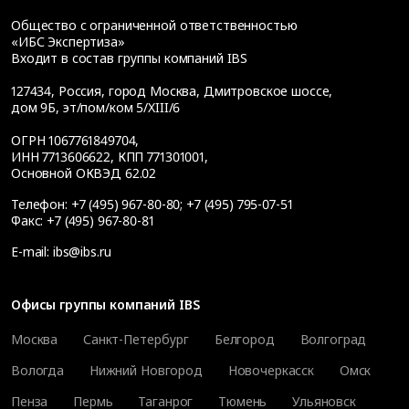
Общество с ограниченной ответственностью
«ИБС Экспертиза»
Входит в состав группы компаний IBS
127434
,
Россия, город Москва
,
Дмитровское шоссе,
дом 9Б, эт/пом/ком 5/XIII/6
ОГРН 1067761849704,
ИНН 7713606622, КПП 771301001,
Основной ОКВЭД 62.02
Телефон:
+7 (495) 967-80-80
;
+7 (495) 795-07-51
Факс:
+7 (495) 967-80-81
E-mail:
ibs@ibs.ru
Офисы группы компаний IBS
Москва
Санкт-Петербург
Белгород
Волгоград
Вологда
Нижний Новгород
Новочеркасск
Омск
Пенза
Пермь
Таганрог
Тюмень
Ульяновск