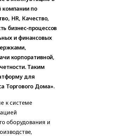
й компании по
во, HR, Качество,
ть бизнес-процессов
ьных и финансовых
держками,
ачи корпоративной,
четности. Таким
латформу для
а Торгового Дома».
е к системе
зацией
о оборудования и
оизводстве,