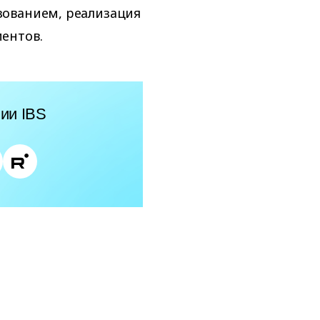
зованием, реализация
ентов.
ии IBS