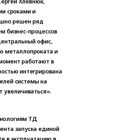
Сергей Хлевнюк,
ми сроками и
ешно решен ряд
ем бизнес-процессов
центральный офис,
ию металлопроката и
момент работают в
ностью интегрирована
ателей системы на
т увеличиваться».
хнологиям ТД
ента запуска единой
te в эксплуатацию в