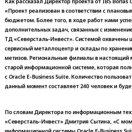
Как рассказал Директор проекта от IBS Borlas 
«Проект реализован в соответствии с плановы
бюджетом. Более того, в ходе работ нами усп
дополнительных задач, связанных с изменени
ТД «Северсталь-Инвест». Системой охвачены 
сервисный металлоцентр и склады по хранен
метизов. Региональные филиалы в настоящий 
старой информационной системе, которая пол
с Oracle E-Business Suite. Количество пользов
данный момент составляет 240 человек и буде
По словам Директора по информационным те
«Северсталь-Инвест» Дмитрия Сытина, «С мом
информационной системы Oracle E-Business Sui