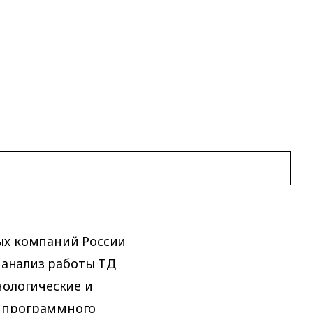
ых компаний России
у анализ работы ТД
нологические и
о программного