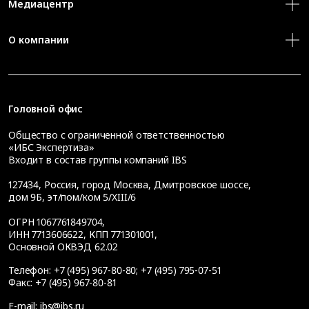
Медиацентр
О компании
Головной офис
Общество с ограниченной ответственностью
«ИБС Экспертиза»
Входит в состав группы компаний IBS
127434
,
Россия, город Москва
,
Дмитровское шоссе,
дом 9Б, эт/пом/ком 5/XIII/6
ОГРН 1067761849704,
ИНН 7713606622, КПП 771301001,
Основной ОКВЭД 62.02
Телефон:
+7 (495) 967-80-80
;
+7 (495) 795-07-51
Факс:
+7 (495) 967-80-81
E-mail:
ibs@ibs.ru