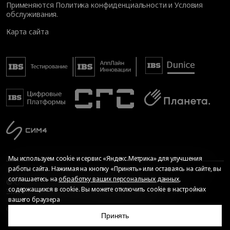
Применяются
Политика конфиденциальности
и
Условия
обслуживания
.
Карта сайта
Мы используем cookie и сервис «Яндекс.Метрика» для улучшения
работы сайта. Нажимая на кнопку «Принять» или оставаясь на сайте, вы
соглашаетесь на
обработку ваших персональных данных
,
© Общество с ограниченной ответственностью «ИБС
содержащихся в cookie. Вы можете отключить cookie в настройках
Экспертиза», 2026. Все права защищены
вашего браузера
Сопровождение сайта
—
Текарт
.
Сделано в
Принять