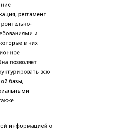
ание
кация, регламент
троительно-
ребованиями и
которые в них
ционное
Она позволяет
руктурировать всю
ой базы,
ериальными
также
ной информацией о