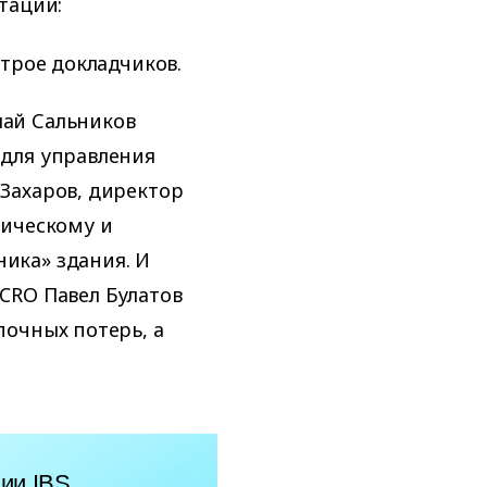
тации:
 трое докладчиков.
ай Сальников
для управления
Захаров, директор
тическому и
ика» здания. И
CRO Павел Булатов
очных потерь, а
ии IBS