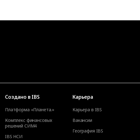
Создано в IBS
Карьера
Платформа «Планета.»
Карьера в IBS
Комплекс финансовых
Вакансии
решений СИМ4
География IBS
IBS НСИ