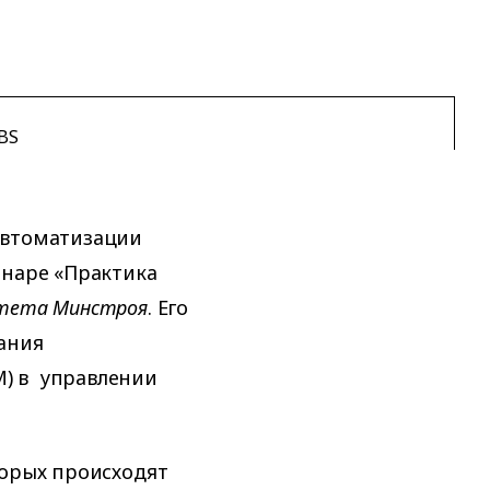
IBS
автоматизации
инаре «Практика
тета Минстроя
. Его
ания
) в управлении
торых происходят