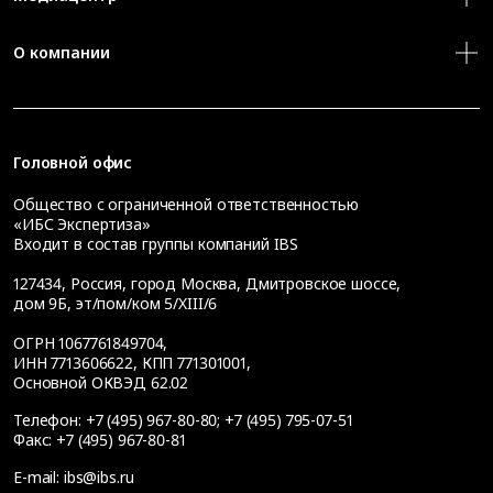
О компании
Головной офис
Общество с ограниченной ответственностью
«ИБС Экспертиза»
Входит в состав группы компаний IBS
127434
,
Россия, город Москва
,
Дмитровское шоссе,
дом 9Б, эт/пом/ком 5/XIII/6
ОГРН 1067761849704,
ИНН 7713606622, КПП 771301001,
Основной ОКВЭД 62.02
Телефон:
+7 (495) 967-80-80
;
+7 (495) 795-07-51
Факс:
+7 (495) 967-80-81
E-mail:
ibs@ibs.ru