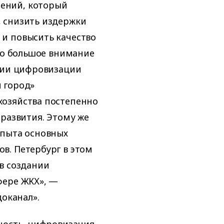
ений, который
 снизить издержки
и повысить качество
тво большое внимание
егии цифровизации
 город»
хозяйства постепенно
 развития. Этому же
опыта основных
в. Петербург в этом
в создании
фере ЖКХ», —
доканал».
ность, цифровизация