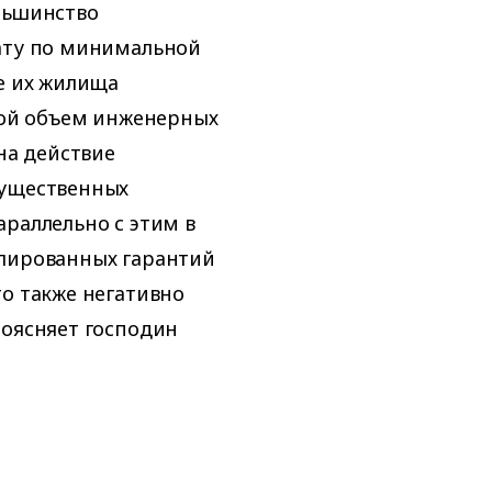
льшинство
лату по минимальной
ие их жилища
ой объем инженерных
на действие
существенных
араллельно с этим в
улированных гарантий
то также негативно
поясняет господин