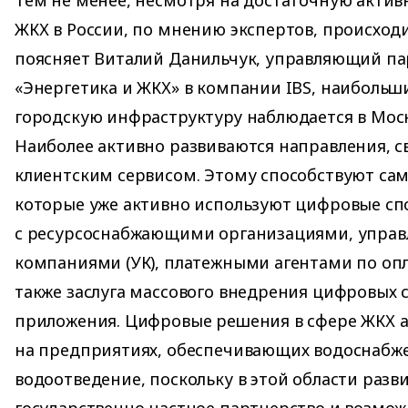
ЖКХ в России, по мнению экспертов, происход
поясняет Виталий Данильчук, управляющий па
«Энергетика и ЖКХ» в компании IBS, наибольш
городскую инфраструктуру наблюдается в Моск
Наиболее активно развиваются направления, 
клиентским сервисом. Этому способствуют са
которые уже активно используют цифровые с
с ресурсоснабжающими организациями, упр
компаниями (УК), платежными агентами по опла
также заслуга массового внедрения цифровых 
приложения. Цифровые решения в сфере ЖКХ 
на предприятиях, обеспечивающих водоснабж
водоотведение, поскольку в этой области разв
государственно-частное партнерство и возмож