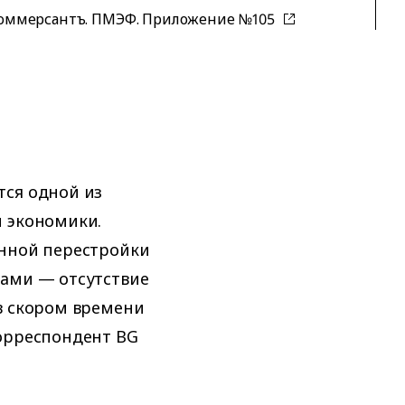
оммерсантъ. ПМЭФ. Приложение №105
тся одной из
й экономики.
енной перестройки
дами — отсутствие
в скором времени
корреспондент BG