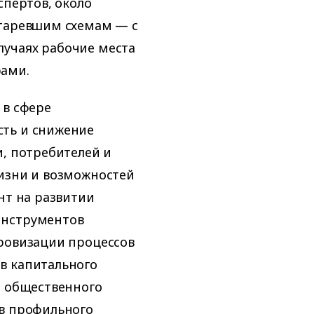
спертов, около
старевшим схемам — с
учаях рабочие места
рами.
 в сфере
сть и снижение
и, потребителей и
жизни и возможностей
нт на развитии
инструментов
фровизации процессов
в капитального
з общественного
ов профильного