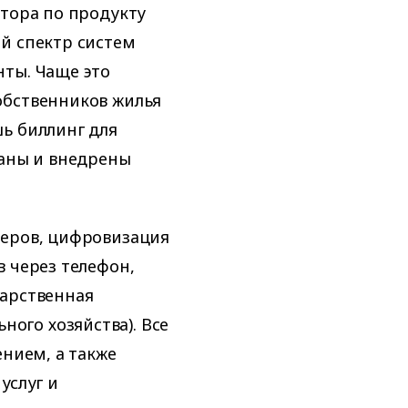
ктора по продукту
й спектр систем
нты. Чаще это
обственников жилья
ь биллинг для
таны и внедрены
черов, цифровизация
в через телефон,
дарственная
ого хозяйства). Все
ением, а также
услуг и