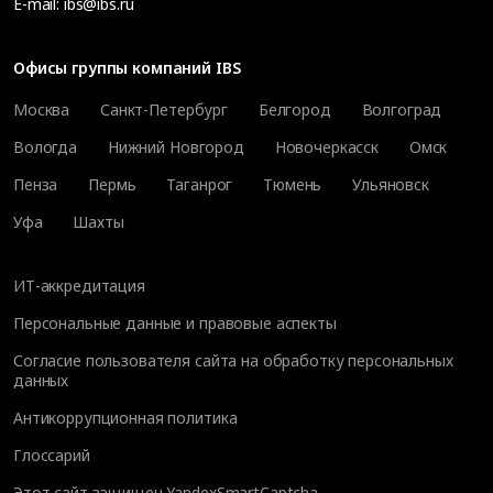
E-mail:
ibs@ibs.ru
Офисы группы компаний IBS
Москва
Санкт-Петербург
Белгород
Волгоград
Вологда
Нижний Новгород
Новочеркасск
Омск
Пенза
Пермь
Таганрог
Тюмень
Ульяновск
Уфа
Шахты
ИТ-аккредитация
Персональные данные и правовые аспекты
Согласие пользователя сайта на обработку персональных
данных
Антикоррупционная политика
Глоссарий
Этот сайт защищен YandexSmartCaptcha.