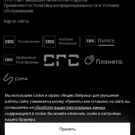
Применяются
Политика конфиденциальности
и
Условия
обслуживания
.
Карта сайта
Мы используем cookie и сервис «Яндекс.Метрика» для улучшения
работы сайта. Нажимая на кнопку «Принять» или оставаясь на сайте, вы
соглашаетесь на
обработку ваших персональных данных
,
© Общество с ограниченной ответственностью «ИБС
содержащихся в cookie. Вы можете отключить cookie в настройках
Экспертиза», 2026. Все права защищены
вашего браузера
Сопровождение сайта
—
Текарт
.
Сделано в
Задача
Принять