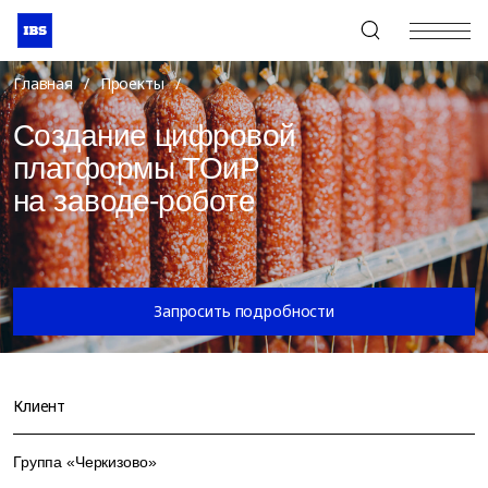
+7 (495) 967-80-80
Главная
/
Проекты
/
Создание цифровой
платформы ТОиР
на заводе-роботе
Запросить подробности
Клиент
Группа «Черкизово»