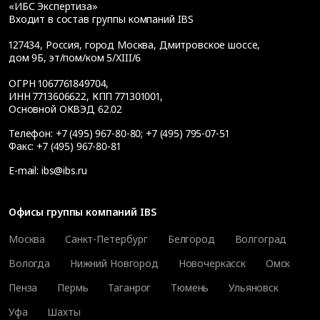
«ИБС Экспертиза»
Входит в состав группы компаний IBS
127434
,
Россия, город Москва
,
Дмитровское шоссе,
дом 9Б, эт/пом/ком 5/XIII/6
ОГРН 1067761849704,
ИНН 7713606622, КПП 771301001,
Основной ОКВЭД 62.02
Телефон:
+7 (495) 967-80-80
;
+7 (495) 795-07-51
Факс:
+7 (495) 967-80-81
E-mail:
ibs@ibs.ru
Офисы группы компаний IBS
Москва
Санкт-Петербург
Белгород
Волгоград
Вологда
Нижний Новгород
Новочеркасск
Омск
Пенза
Пермь
Таганрог
Тюмень
Ульяновск
Уфа
Шахты