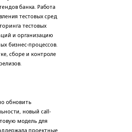
ендов банка. Работа
вления тестовых сред
торинга тестовых
аций и организацию
ых бизнес-процессов.
ке, сборе и контроле
релизов.
но обновить
ности, новый call-
стовую модель для
поддержала проектные