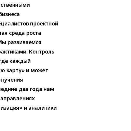
рственными
бизнеса
ециалистов проектной
ая среда роста
Мы развиваемся
рактиками. Контроль
 где каждый
ую карту» и может
олучения
ледние два года нам
направлениях
низация» и аналитики