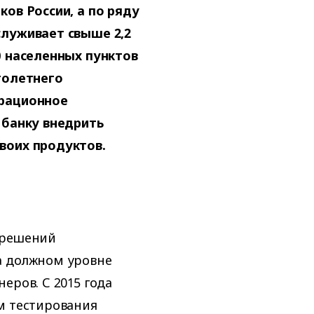
ков России, а по ряду
служивает свыше 2,2
0 населенных пунктов
голетнего
грационное
 банку внедрить
воих продуктов.
-решений
а должном уровне
еров. С 2015 года
м тестирования