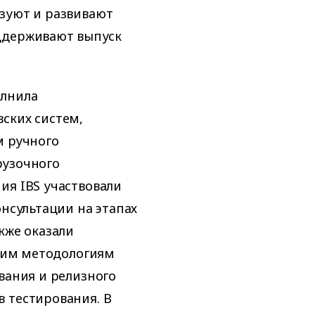
зуют и развивают
ддерживают выпуск
олнила
ских систем,
м ручного
рузочного
ия IBS участвовали
онсультации на этапах
кже оказали
бким методологиям
вания и релизного
 тестирования. В