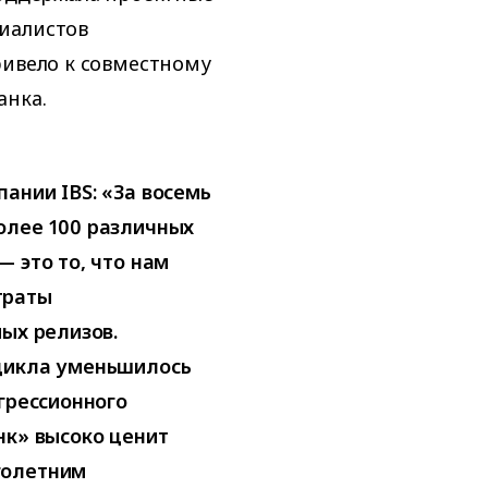
иалистов
ривело к совместному
анка.
ании IBS: «За восемь
олее 100 различных
 это то, что нам
траты
мых релизов.
 цикла уменьшилось
грессионного
нк» высоко ценит
голетним