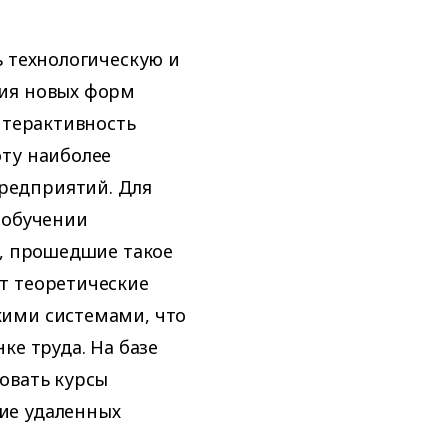
ь технологическую и
ния новых форм
нтерактивность
ту наиболее
редприятий. Для
 обучении
ы, прошедшие такое
т теоретические
кими системами, что
ке труда. На базе
овать курсы
ие удаленных