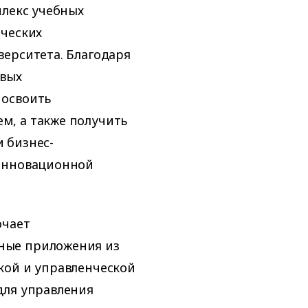
плекс учебных
ических
ерситета. Благодаря
овых
 освоить
м, а также получить
 бизнес-
 инновационной
ючает
ные приложения из
кой и управленческой
для управления