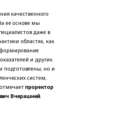
ания качественного
На ее основе мы
пециалистов даже в
актики областях, как
 формирование
казателей и других.
и подготовлены, но и
ленческих систем,
 отмечает
проректор
ович Вчерашний
.