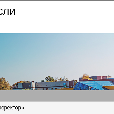
сли
форектор»