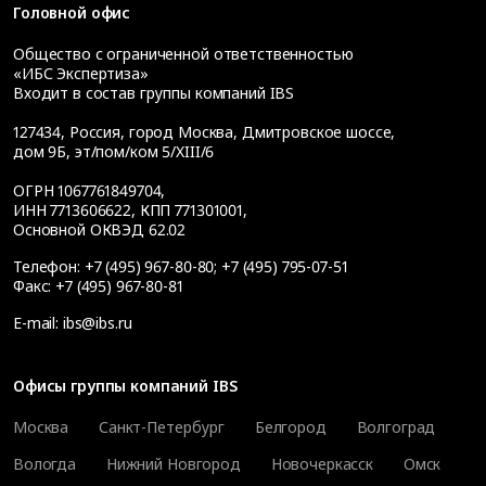
Головной офис
Общество с ограниченной ответственностью
«ИБС Экспертиза»
Входит в состав группы компаний IBS
127434
,
Россия, город Москва
,
Дмитровское шоссе,
дом 9Б, эт/пом/ком 5/XIII/6
ОГРН 1067761849704,
ИНН 7713606622, КПП 771301001,
Основной ОКВЭД 62.02
Телефон:
+7 (495) 967-80-80
;
+7 (495) 795-07-51
Факс:
+7 (495) 967-80-81
E-mail:
ibs@ibs.ru
Офисы группы компаний IBS
Москва
Санкт-Петербург
Белгород
Волгоград
Вологда
Нижний Новгород
Новочеркасск
Омск