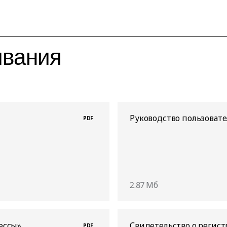
ивания
Руководство пользовате
PDF
2.87 Мб
ессы»
Свидетельство о регист
PDF