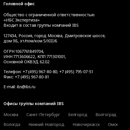
Головной офис
Общество с ограниченной ответственностью
«ИБС Экспертиза»
Входит в состав группы компаний IBS
127434
,
Россия, город Москва
,
Дмитровское шоссе,
дом 9Б, эт/пом/ком 5/XIII/6
ОГРН 1067761849704,
ИНН 7713606622, КПП 771301001,
Основной ОКВЭД 62.02
Телефон:
+7 (495) 967-80-80
;
+7 (495) 795-07-51
Факс:
+7 (495) 967-80-81
E-mail:
ibs@ibs.ru
Офисы группы компаний IBS
Москва
Санкт-Петербург
Белгород
Волгоград
Вологда
Нижний Новгород
Новочеркасск
Омск