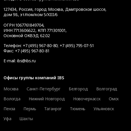
127434
,
Россия, город Москва
,
Дмитровское шоссе,
дом 9Б, эт/пом/ком 5/XIII/6
ОГРН 1067761849704,
ИНН 7713606622, КПП 771301001,
Основной ОКВЭД 62.02
Телефон:
+7 (495) 967-80-80
;
+7 (495) 795-07-51
Факс:
+7 (495) 967-80-81
E-mail:
ibs@ibs.ru
Офисы группы компаний IBS
Москва
Санкт-Петербург
Белгород
Волгоград
Вологда
Нижний Новгород
Новочеркасск
Омск
Пенза
Пермь
Таганрог
Тюмень
Ульяновск
Уфа
Шахты