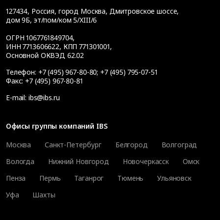
127434
,
Россия, город Москва
,
Дмитровское шоссе,
дом 9Б, эт/пом/ком 5/XIII/6
ОГРН 1067761849704,
ИНН 7713606622, КПП 771301001,
Основной ОКВЭД 62.02
Телефон:
+7 (495) 967-80-80
;
+7 (495) 795-07-51
Факс:
+7 (495) 967-80-81
E-mail:
ibs@ibs.ru
Офисы группы компаний IBS
Москва
Санкт-Петербург
Белгород
Волгоград
Вологда
Нижний Новгород
Новочеркасск
Омск
Пенза
Пермь
Таганрог
Тюмень
Ульяновск
Уфа
Шахты