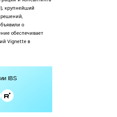
GN), крупнейший
-решений,
объявили о
ение обеспечивает
й Vignette в
ии IBS