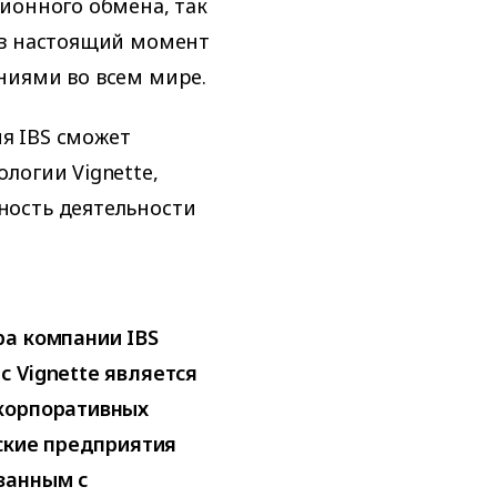
ионного обмена, так
 в настоящий момент
ниями во всем мире.
я IBS сможет
логии Vignette,
ность деятельности
ра компании IBS
 Vignette является
 корпоративных
йские предприятия
занным с