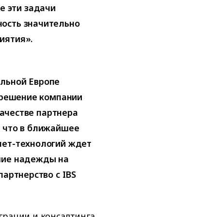
 эти задачи
ость значительно
иятия».
льной Европе
 «решение компании
 качестве партнера
, что в ближайшее
нет-технологий ждет
шие надежды на
партнерство с IBS
грации и консалтинга