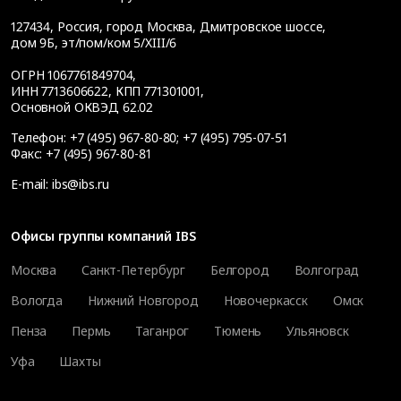
127434
,
Россия, город Москва
,
Дмитровское шоссе,
дом 9Б, эт/пом/ком 5/XIII/6
ОГРН 1067761849704,
ИНН 7713606622, КПП 771301001,
Основной ОКВЭД 62.02
Телефон:
+7 (495) 967-80-80
;
+7 (495) 795-07-51
Факс:
+7 (495) 967-80-81
E-mail:
ibs@ibs.ru
Офисы группы компаний IBS
Москва
Санкт-Петербург
Белгород
Волгоград
Вологда
Нижний Новгород
Новочеркасск
Омск
Пенза
Пермь
Таганрог
Тюмень
Ульяновск
Уфа
Шахты