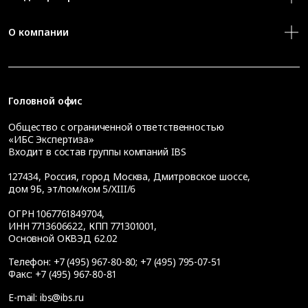
О компании
Головной офис
Общество с ограниченной ответственностью
«ИБС Экспертиза»
Входит в состав группы компаний IBS
127434
,
Россия, город Москва
,
Дмитровское шоссе,
дом 9Б, эт/пом/ком 5/XIII/6
ОГРН 1067761849704,
ИНН 7713606622, КПП 771301001,
Основной ОКВЭД 62.02
Телефон:
+7 (495) 967-80-80
;
+7 (495) 795-07-51
Факс:
+7 (495) 967-80-81
E-mail:
ibs@ibs.ru