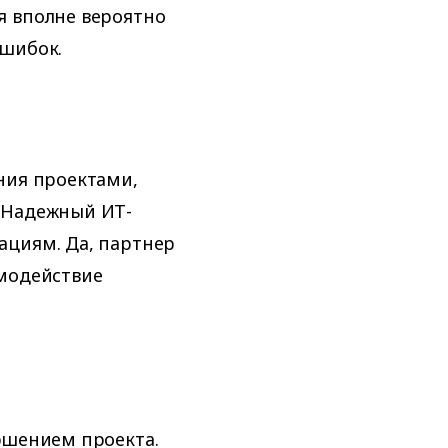
я вполне вероятно
ошибок.
ния проектами,
 Надежный ИТ-
ациям. Да, партнер
имодействие
ршением проекта.