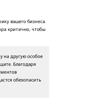
ику вашего бизнеса.
ора критично, чтобы
у на другую особое
щите. Благодаря
ументов
астся обезопасить