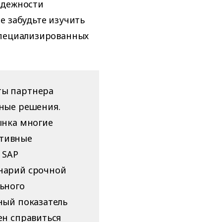
адежности
е забудьте изучить
специализированных
ты партнера
нные решения.
ынка многие
ативные
 SAP
енарий срочной
льного
ный показатель
ен справиться