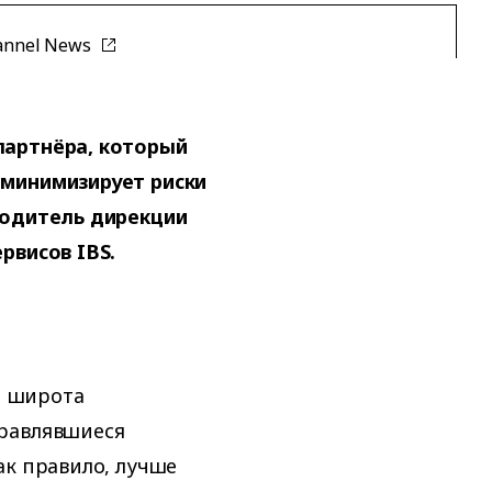
annel News
партнёра, который
 минимизирует риски
водитель дирекции
рвисов IBS.
и широта
правлявшиеся
ак правило, лучше