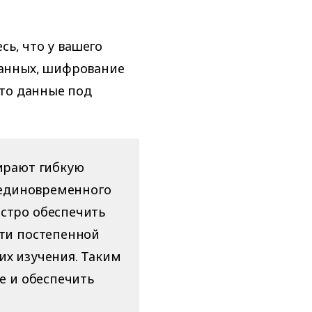
сь, что у вашего
анных, шифрование
что данные под
ирают гибкую
о единовременного
стро обеспечить
ути постепенной
их изучения. Таким
е и обеспечить