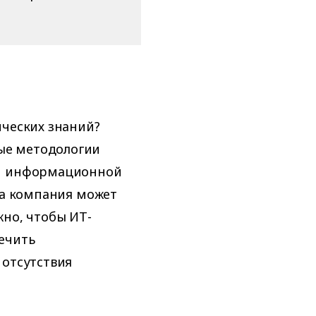
ических знаний?
ые методологии
ти информационной
ша компания может
жно, чтобы ИТ-
ечить
 отсутствия