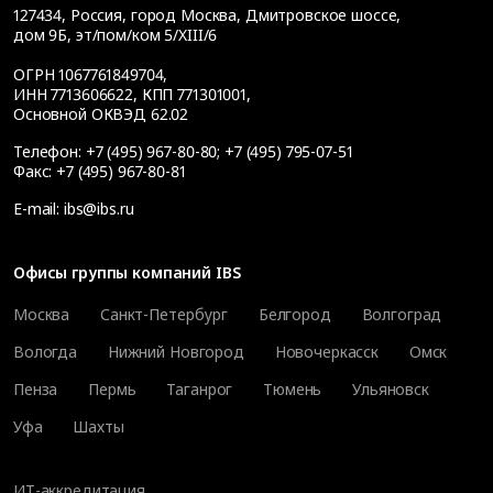
127434
,
Россия, город Москва
,
Дмитровское шоссе,
дом 9Б, эт/пом/ком 5/XIII/6
ОГРН 1067761849704,
ИНН 7713606622, КПП 771301001,
Основной ОКВЭД 62.02
Телефон:
+7 (495) 967-80-80
;
+7 (495) 795-07-51
Факс:
+7 (495) 967-80-81
E-mail:
ibs@ibs.ru
Офисы группы компаний IBS
Москва
Санкт-Петербург
Белгород
Волгоград
Вологда
Нижний Новгород
Новочеркасск
Омск
Пенза
Пермь
Таганрог
Тюмень
Ульяновск
Уфа
Шахты
ИТ-аккредитация