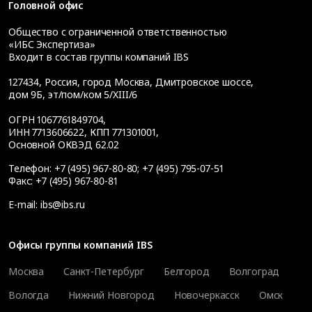
Головной офис
Общество с ограниченной ответственностью
«ИБС Экспертиза»
Входит в состав группы компаний IBS
127434
,
Россия, город Москва
,
Дмитровское шоссе,
дом 9Б, эт/пом/ком 5/XIII/6
ОГРН 1067761849704,
ИНН 7713606622, КПП 771301001,
Основной ОКВЭД 62.02
Телефон:
+7 (495) 967-80-80
;
+7 (495) 795-07-51
Факс:
+7 (495) 967-80-81
E-mail:
ibs@ibs.ru
Офисы группы компаний IBS
Москва
Санкт-Петербург
Белгород
Волгоград
Вологда
Нижний Новгород
Новочеркасск
Омск